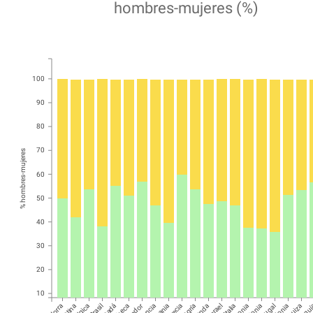
hombres-mujeres (%)
100
90
80
70
% hombres-mujeres
60
50
40
30
20
10
Bélgica
Brasil
Francia
Grecia
Irlanda
Israel
Italia
Letonia
Polonia
Suiza